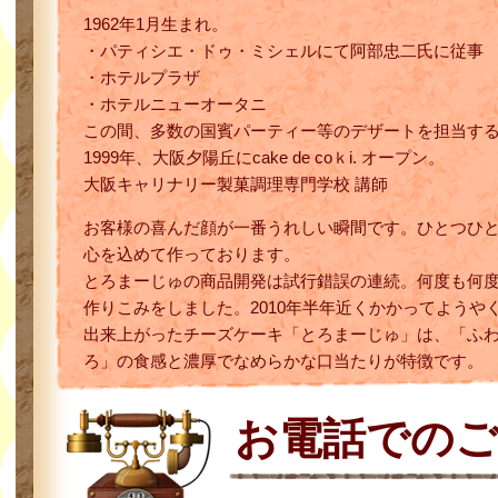
1962年1月生まれ。
・パティシエ・ドゥ・ミシェルにて阿部忠二氏に従事
・ホテルプラザ
・ホテルニューオータニ
この間、多数の国賓パーティー等のデザートを担当す
1999年、大阪夕陽丘にcake de coｋi. オープン。
大阪キャリナリー製菓調理専門学校 講師
お客様の喜んだ顔が一番うれしい瞬間です。ひとつひ
心を込めて作っております。
とろまーじゅの商品開発は試行錯誤の連続。何度も何
作りこみをしました。2010年半年近くかかってようや
出来上がったチーズケーキ「とろまーじゅ」は、「ふ
ろ」の食感と濃厚でなめらかな口当たりが特徴です。
お電話での