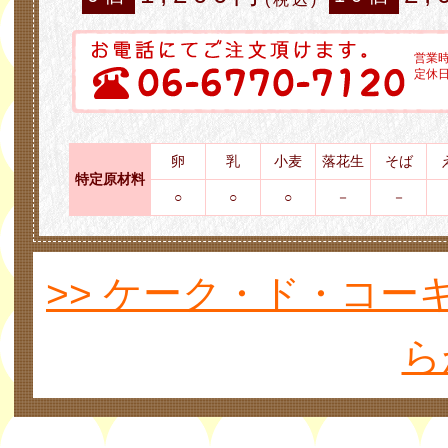
営業時間
定休
卵
乳
小麦
落花生
そば
特定原材料
○
○
○
－
－
>> ケーク・ド・コ
ら